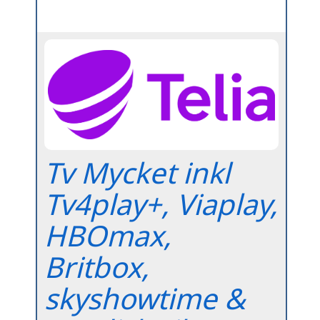
Tv Mycket inkl
Tv4play+, Viaplay,
HBOmax,
Britbox,
skyshowtime &