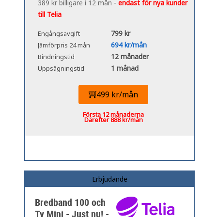
389 kr billigare i 12 mån -
endast för nya kunder
till Telia
799 kr
Engångsavgift
694 kr/mån
Jämförpris 24 mån
12 månader
Bindningstid
1 månad
Uppsägningstid
499 kr/mån
Första 12 månaderna
Därefter 888 kr/mån
Erbjudande
Bredband 100 och
Tv Mini - Just nu! -