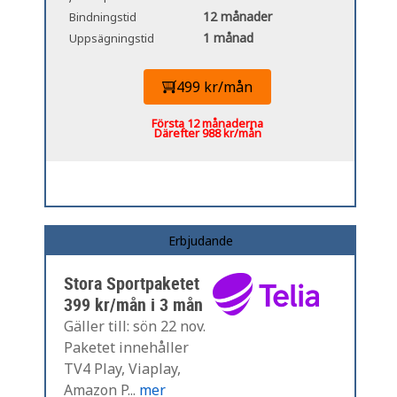
12 månader
Bindningstid
1 månad
Uppsägningstid
499 kr/mån
Första 12 månaderna
Därefter 988 kr/mån
Erbjudande
Stora Sportpaketet
399 kr/mån i 3 mån
Gäller till: sön 22 nov.
Paketet innehåller
TV4 Play, Viaplay,
Amazon P...
mer