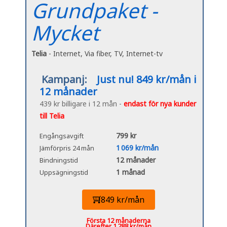
Grundpaket -
Mycket
Telia
- Internet, Via fiber, TV, Internet-tv
Kampanj:
Just nu! 849 kr/mån i
12 månader
439 kr billigare i 12 mån -
endast för nya kunder
till Telia
799 kr
Engångsavgift
1 069 kr/mån
Jämförpris 24 mån
12 månader
Bindningstid
1 månad
Uppsägningstid
849 kr/mån
Första 12 månaderna
Därefter 1 288 kr/mån