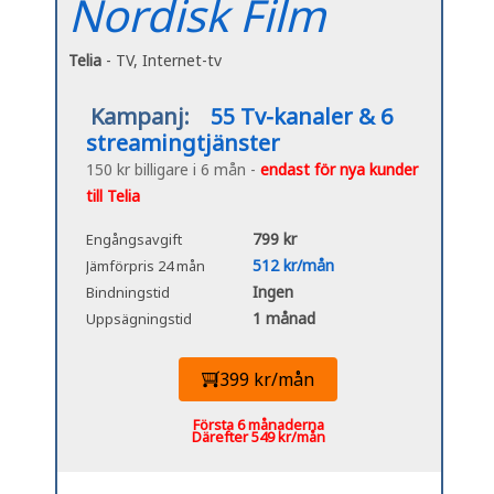
Nordisk Film
Telia
- TV, Internet-tv
Kampanj:
55 Tv-kanaler & 6
streamingtjänster
150 kr billigare i 6 mån -
endast för nya kunder
till Telia
799 kr
Engångsavgift
512 kr/mån
Jämförpris 24 mån
Ingen
Bindningstid
1 månad
Uppsägningstid
399 kr/mån
Första 6 månaderna
Därefter 549 kr/mån