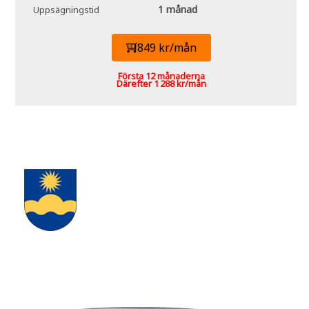
1 månad
Uppsägningstid
849 kr/mån
Första 12 månaderna
Därefter 1 288 kr/mån