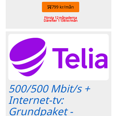
799 kr/mån
Första 12 månaderna
Därefter 1 138 kr/mån
500/500 Mbit/s +
Internet-tv:
Grundpaket -