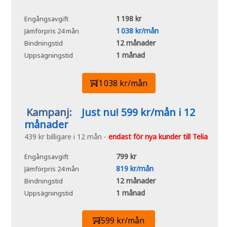
1 198 kr
Engångsavgift
1 038 kr/mån
Jämförpris 24 mån
12 månader
Bindningstid
1 månad
Uppsägningstid
1 038 kr/mån
Kampanj:
Just nu! 599 kr/mån i 12
månader
439 kr billigare i 12 mån -
endast för nya kunder till Telia
799 kr
Engångsavgift
819 kr/mån
Jämförpris 24 mån
12 månader
Bindningstid
1 månad
Uppsägningstid
599 kr/mån