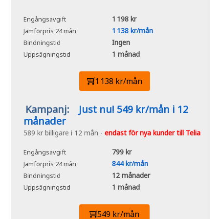
1 198 kr
Engångsavgift
1 138 kr/mån
Jämförpris 24 mån
Ingen
Bindningstid
1 månad
Uppsägningstid
1 138 kr/mån
Kampanj:
Just nu! 549 kr/mån i 12
månader
589 kr billigare i 12 mån -
endast för nya kunder till Telia
799 kr
Engångsavgift
844 kr/mån
Jämförpris 24 mån
12 månader
Bindningstid
1 månad
Uppsägningstid
549 kr/mån