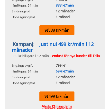
888 kr/mån
Jämförpris 24 mån
12 månader
Bindningstid
1 månad
Uppsägningstid
888 kr/mån
Kampanj:
Just nu! 499 kr/mån i 12
månader
389 kr billigare i 12 mån -
endast för nya kunder till Telia
799 kr
Engångsavgift
694 kr/mån
Jämförpris 24 mån
12 månader
Bindningstid
1 månad
Uppsägningstid
499 kr/mån
Första 12 månaderna
Därefter 888 kr/mån