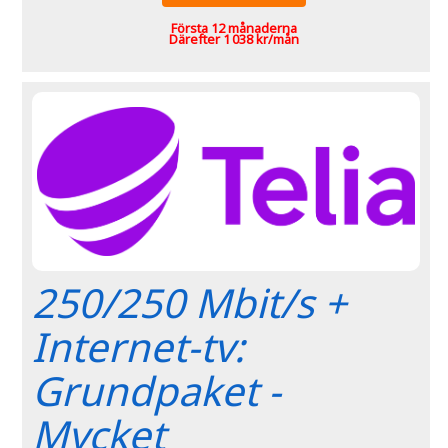
Första 12 månaderna
Därefter 1 038 kr/mån
250/250 Mbit/s +
Internet-tv:
Grundpaket -
Mycket