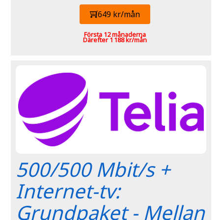
649 kr/mån
Första 12 månaderna
Därefter 1 188 kr/mån
500/500 Mbit/s +
Internet-tv:
Grundpaket - Mellan