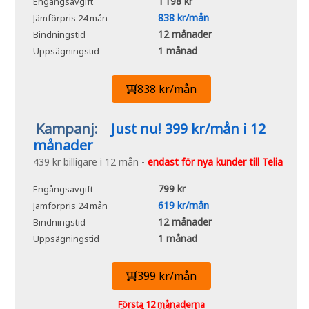
1 198 kr
Engångsavgift
838 kr/mån
Jämförpris 24 mån
12 månader
Bindningstid
1 månad
Uppsägningstid
838 kr/mån
Kampanj:
Just nu! 399 kr/mån i 12
månader
439 kr billigare i 12 mån -
endast för nya kunder till Telia
799 kr
Engångsavgift
619 kr/mån
Jämförpris 24 mån
12 månader
Bindningstid
1 månad
Uppsägningstid
399 kr/mån
Första 12 månaderna