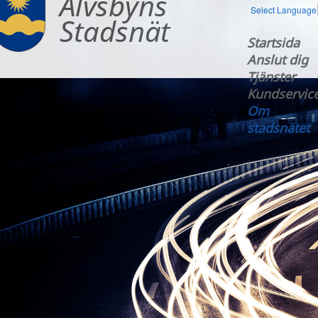
Select Language
Startsida
Anslut dig
Tjänster
Kundservic
Om
stadsnätet