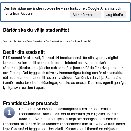
Den här sidan använder cookies för vissa funktioner: Google Analytics och
Fonts from Google
Mer information
Jag förstår
Därför ska du välja stadsnätet
Vad är det för skillnad mellan stadsnätet och andra bredband?
Det är ditt stadsnät
Ett Stadsnät är ett lokalt, fiberoptiskt bredbandsnät för alla typer av digital
kommunikation — till exempel internet, telefoni och tv, men också
säkerhetstjänster, datatjänster och samhällstjänster. Både för privatpersoner
och företag. Det byggs och drivs av kommunägda bolag och är allas snabba
nät med snabba utfarter till resten av världen. Varför ska du välja Stadsnätet
framför andra bredbandslösningar, kanske du undrar. Det finns egentligen fyra
tydliga svar på den frågan.
Framtidssäker prestanda
De alternativa bredbandslösningarna utnyttjar i de flesta fall
koppartrådnät, oavsett om det är telenätet (ADSL) eller TV-nätet
(koaxial). Även om man lyckats höja överföringskapaciteten via
kopparnät på senare år, så kommer koppartråden inte att överleva framtidens
krav. Stadsnätet byggs med fiberteknik. Kapaciteten i fibernäten erbjuder