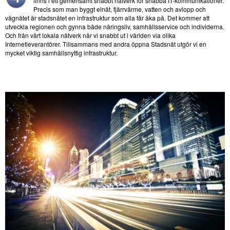
finns i ett gemensamt snabbt nätverk för snabba IT-kommunikationer.
Precis som man byggt elnät, fjärrvärme, vatten och avlopp och
vägnätet är stadsnätet en infrastruktur som alla får åka på. Det kommer att
utveckla regionen och gynna både näringsliv, samhällsservice och individerna.
Och från vårt lokala nätverk når vi snabbt ut i världen via olika
Internetleverantörer. Tillsammans med andra öppna Stadsnät utgör vi en
mycket viktig samhällsnyttig infrastruktur.