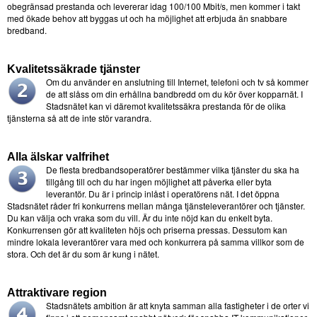
obegränsad prestanda och levererar idag 100/100 Mbit/s, men kommer i takt
med ökade behov att byggas ut och ha möjlighet att erbjuda än snabbare
bredband.
Kvalitetssäkrade tjänster
Om du använder en anslutning till Internet, telefoni och tv så kommer
de att slåss om din erhållna bandbredd om du kör över kopparnät. I
Stadsnätet kan vi däremot kvalitetssäkra prestanda för de olika
tjänsterna så att de inte stör varandra.
Alla älskar valfrihet
De flesta bredbandsoperatörer bestämmer vilka tjänster du ska ha
tillgång till och du har ingen möjlighet att påverka eller byta
leverantör. Du är i princip inlåst i operatörens nät. I det öppna
Stadsnätet råder fri konkurrens mellan många tjänsteleverantörer och tjänster.
Du kan välja och vraka som du vill. Är du inte nöjd kan du enkelt byta.
Konkurrensen gör att kvaliteten höjs och priserna pressas. Dessutom kan
mindre lokala leverantörer vara med och konkurrera på samma villkor som de
stora. Och det är du som är kung i nätet.
Attraktivare region
Stadsnätets ambition är att knyta samman alla fastigheter i de orter vi