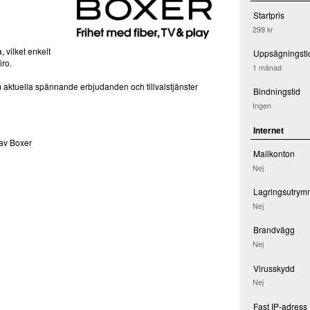
Startpris
299 kr
, vilket enkelt
Uppsägningsti
iro.
1 månad
 aktuella spännande erbjudanden och tillvalstjänster
Bindningstid
Ingen
Internet
 av Boxer
Mailkonton
Nej
Lagringsutrym
Nej
Brandvägg
Nej
Virusskydd
Nej
Fast IP-adress