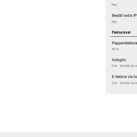
Nej
Beställ extra I
Nej
Fakturaval
Pappersfaktur
45 kr
Autogiro
0 kr - Anmäl via 
E-faktura via b
0 kr - Anmäl via 