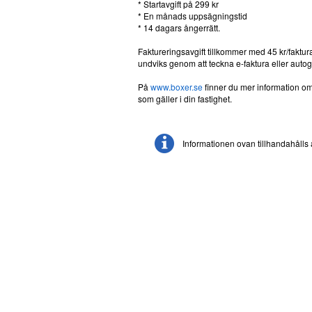
* Startavgift på 299 kr
* En månads uppsägningstid
* 14 dagars ångerrätt.
Faktureringsavgift tillkommer med 45 kr/faktura
undviks genom att teckna e-faktura eller autog
På
www.boxer.se
finner du mer information om
som gäller i din fastighet.
Informationen ovan tillhandahålls