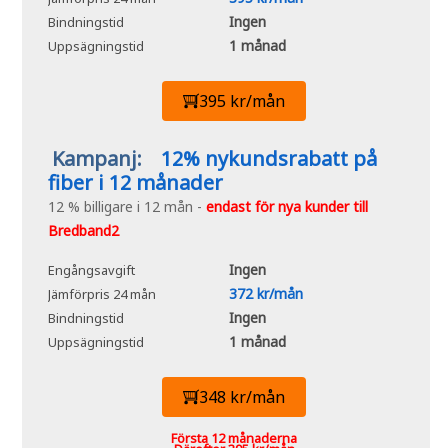
Ingen
Bindningstid
1 månad
Uppsägningstid
395 kr/mån
Kampanj:
12% nykundsrabatt på
fiber i 12 månader
12 % billigare i 12 mån -
endast för nya kunder till
Bredband2
Ingen
Engångsavgift
372 kr/mån
Jämförpris 24 mån
Ingen
Bindningstid
1 månad
Uppsägningstid
348 kr/mån
Första 12 månaderna