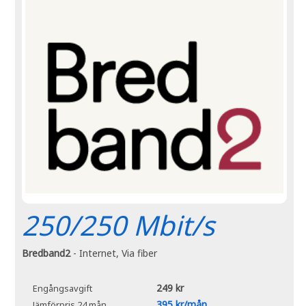
250/250 Mbit/s
Bredband2
- Internet, Via fiber
249 kr
Engångsavgift
395 kr/mån
Jämförpris 24 mån