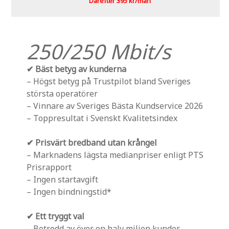
Därefter 395 kr/mån
250/250 Mbit/s
✔ Bäst betyg av kunderna
– Högst betyg på Trustpilot bland Sveriges
största operatörer
– Vinnare av Sveriges Bästa Kundservice 2026
– Toppresultat i Svenskt Kvalitetsindex
✔ Prisvärt bredband utan krångel
– Marknadens lägsta medianpriser enligt PTS
Prisrapport
– Ingen startavgift
– Ingen bindningstid*
✔ Ett tryggt val
– Betrodd av över en halv miljon kunder