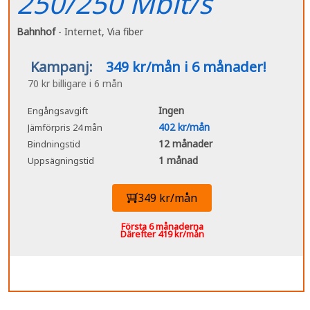
250/250 Mbit/s
Bahnhof
- Internet, Via fiber
Kampanj:
349 kr/mån i 6 månader!
70 kr billigare i 6 mån
Ingen
Engångsavgift
402 kr/mån
Jämförpris 24 mån
12 månader
Bindningstid
1 månad
Uppsägningstid
349 kr/mån
Första 6 månaderna
Därefter 419 kr/mån